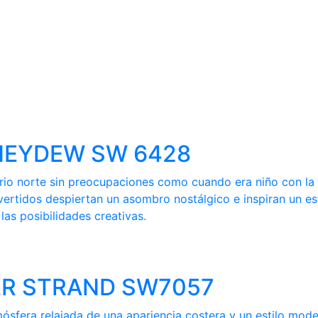
HONEYDEW SW 6428
ferio norte sin preocupaciones como cuando era niño con l
vertidos despiertan un asombro nostálgico e inspiran un es
as posibilidades creativas.
LVER STRAND SW7057
mósfera relajada de una apariencia costera y un estilo mod