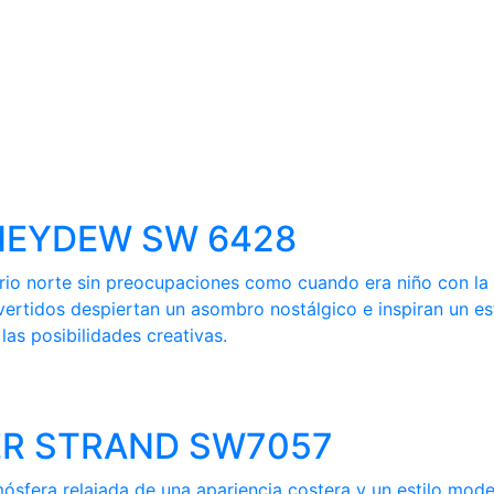
HONEYDEW SW 6428
ferio norte sin preocupaciones como cuando era niño con l
vertidos despiertan un asombro nostálgico e inspiran un es
as posibilidades creativas.
LVER STRAND SW7057
mósfera relajada de una apariencia costera y un estilo mod