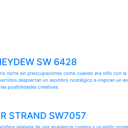
HONEYDEW SW 6428
ferio norte sin preocupaciones como cuando era niño con l
vertidos despiertan un asombro nostálgico e inspiran un es
as posibilidades creativas.
LVER STRAND SW7057
mósfera relajada de una apariencia costera y un estilo mod