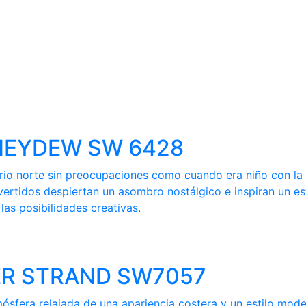
HONEYDEW SW 6428
ferio norte sin preocupaciones como cuando era niño con l
vertidos despiertan un asombro nostálgico e inspiran un es
as posibilidades creativas.
LVER STRAND SW7057
mósfera relajada de una apariencia costera y un estilo mod