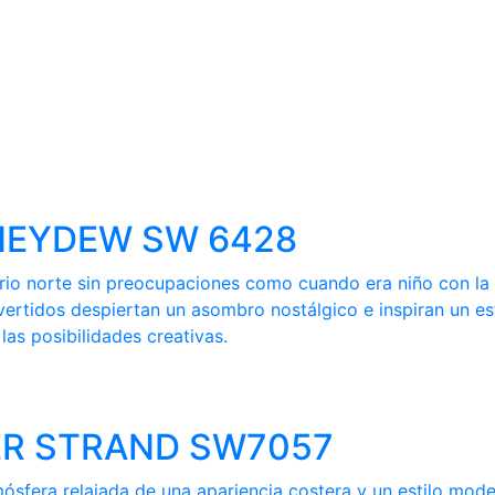
HONEYDEW SW 6428
ferio norte sin preocupaciones como cuando era niño con l
vertidos despiertan un asombro nostálgico e inspiran un es
as posibilidades creativas.
LVER STRAND SW7057
mósfera relajada de una apariencia costera y un estilo mod