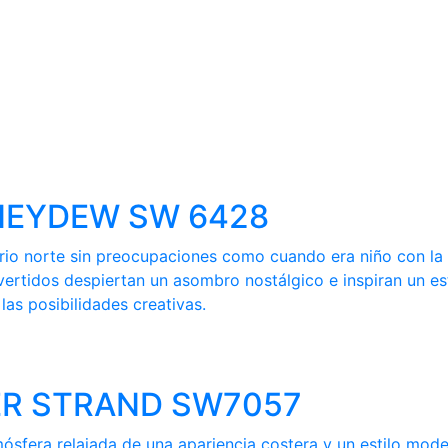
HONEYDEW SW 6428
ferio norte sin preocupaciones como cuando era niño con l
vertidos despiertan un asombro nostálgico e inspiran un es
as posibilidades creativas.
LVER STRAND SW7057
mósfera relajada de una apariencia costera y un estilo mod