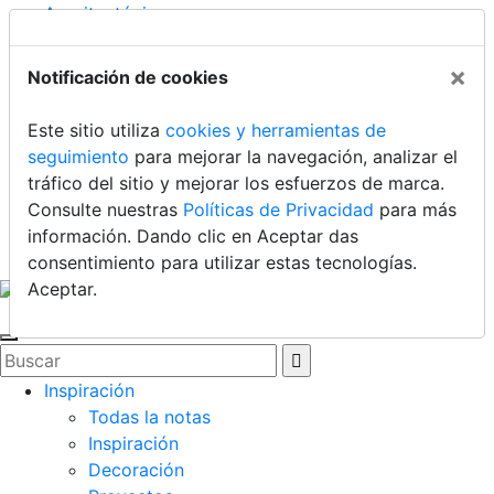
Arquitectónico
Contacto
Dónde comprar
×
Notificación de cookies
Uruguay
Este sitio utiliza
cookies y herramientas de
Argentina
seguimiento
para mejorar la navegación, analizar el
Chile
tráfico del sitio y mejorar los esfuerzos de marca.
Brasil
Consulte nuestras
Políticas de Privacidad
para más
México
información. Dando clic en Aceptar das
Ecuador
consentimiento para utilizar estas tecnologías.
Aceptar
.
Inspiración
Todas la notas
Inspiración
Decoración