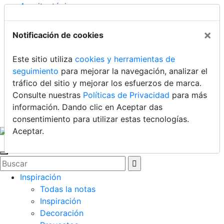
Arquitectónico
Contacto
Dónde comprar
×
Notificación de cookies
Uruguay
Este sitio utiliza
cookies y herramientas de
Argentina
seguimiento
para mejorar la navegación, analizar el
Chile
tráfico del sitio y mejorar los esfuerzos de marca.
Brasil
Consulte nuestras
Políticas de Privacidad
para más
México
información. Dando clic en Aceptar das
Ecuador
consentimiento para utilizar estas tecnologías.
Aceptar
.
Inspiración
Todas la notas
Inspiración
Decoración