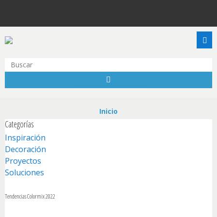
Inspiración
Inicio
Categorías
Productos
Inspiración
Colores
Decoración
Proyectos
Puntos de Venta
Soluciones
Academia del Pintor
Tendencias Colormix 2022
Promociones