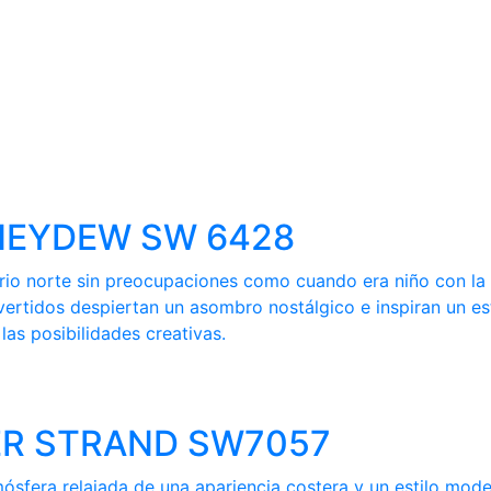
HONEYDEW SW 6428
ferio norte sin preocupaciones como cuando era niño con l
vertidos despiertan un asombro nostálgico e inspiran un es
as posibilidades creativas.
LVER STRAND SW7057
mósfera relajada de una apariencia costera y un estilo mod