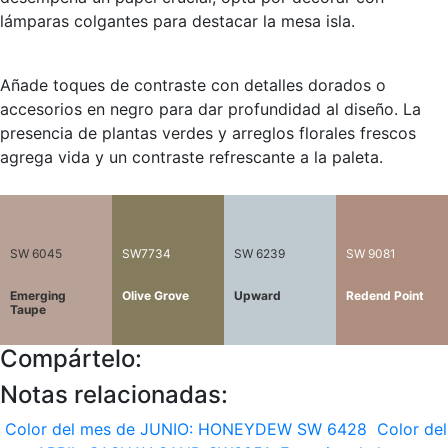
lámparas colgantes para destacar la mesa isla.
Añade toques de contraste con detalles dorados o
accesorios en negro para dar profundidad al diseño. La
presencia de plantas verdes y arreglos florales frescos
agrega vida y un contraste refrescante a la paleta.
SW 6045
SW7734
SW 6239
SW 9081
Emerging
Olive Grove
Upward
Redend Point
Taupe
Compártelo:
Notas relacionadas:
Color del mes de JUNIO: HONEYDEW SW 6428
Color del