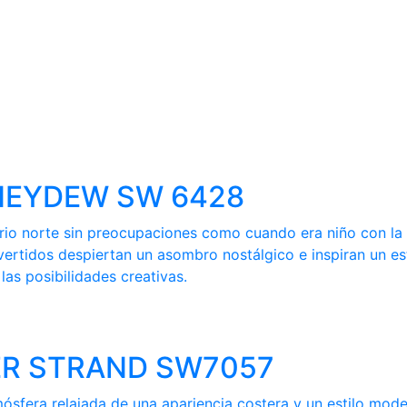
HONEYDEW SW 6428
ferio norte sin preocupaciones como cuando era niño con l
vertidos despiertan un asombro nostálgico e inspiran un es
as posibilidades creativas.
LVER STRAND SW7057
mósfera relajada de una apariencia costera y un estilo mod